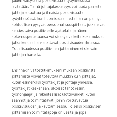
joiden välityksellä positiivisuutta työyhteisössä
levitetään. Tämä johtajakeskeisyys voi luoda paineita
johtajalle tuottaa ja ilmaista positiivisuutta
työyhteisössä, kun huomioidaan, että hän on perinyt
kohtuullisen pysyvät persoonallisuuspiirteet, jotka eivät
kenties taivu positiiviselle ajattelulle ja hänen
kokemusperustaansa voi sisältyä vaikeita kokemuksia,
jotka kenties hankaloittavat positiivisuuden ilmaisua.
Todellisuudessa positiivinen johtaminen ei ole vain
johtajan harteilla.
Ensinnäkin väitöstutkimukseni mukaan positiivista
johtamista voivat toteuttaa muutkin kuin johtajat,
kuten esimerkiksi työntekijät ja johtaja yhdessä,
työntekijät keskenään, ulkoiset tahot (esim.
työnohjaaja) ja rakenteelliset ulottuvuudet, kuten
säännöt ja toimintatavat, joihin voi turvautua
positiivisuuden jalkauttamisessa. Toiseksi positiivisen
johtamisen toimintatapoja on useita ja jopa