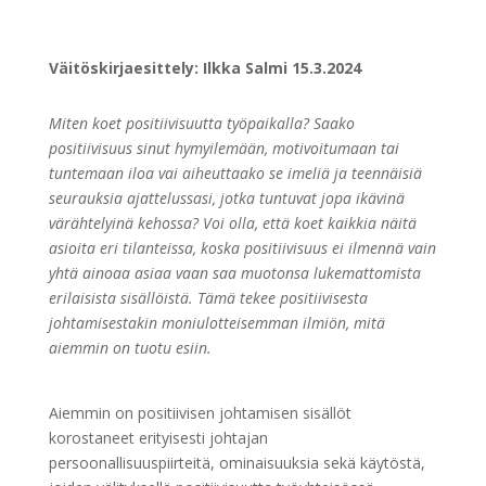
Väitöskirjaesittely: Ilkka Salmi 15.3.2024
Miten koet positiivisuutta työpaikalla? Saako
positiivisuus sinut hymyilemään, motivoitumaan tai
tuntemaan iloa vai aiheuttaako se imeliä ja teennäisiä
seurauksia ajattelussasi, jotka tuntuvat jopa ikävinä
värähtelyinä kehossa? Voi olla, että koet kaikkia näitä
asioita eri tilanteissa, koska positiivisuus ei ilmennä vain
yhtä ainoaa asiaa vaan saa muotonsa lukemattomista
erilaisista sisällöistä. Tämä tekee positiivisesta
johtamisestakin moniulotteisemman ilmiön, mitä
aiemmin on tuotu esiin.
Aiemmin on positiivisen johtamisen sisällöt
korostaneet erityisesti johtajan
persoonallisuuspiirteitä, ominaisuuksia sekä käytöstä,