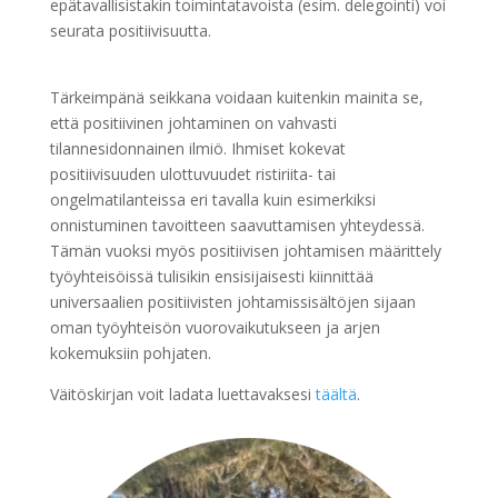
epätavallisistakin toimintatavoista (esim. delegointi) voi
seurata positiivisuutta.
Tärkeimpänä seikkana voidaan kuitenkin mainita se,
että positiivinen johtaminen on vahvasti
tilannesidonnainen ilmiö. Ihmiset kokevat
positiivisuuden ulottuvuudet ristiriita- tai
ongelmatilanteissa eri tavalla kuin esimerkiksi
onnistuminen tavoitteen saavuttamisen yhteydessä.
Tämän vuoksi myös positiivisen johtamisen määrittely
työyhteisöissä tulisikin ensisijaisesti kiinnittää
universaalien positiivisten johtamissisältöjen sijaan
oman työyhteisön vuorovaikutukseen ja arjen
kokemuksiin pohjaten.
Väitöskirjan voit ladata luettavaksesi
täältä
.