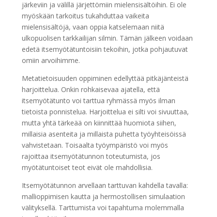
järkeviin ja välillä järjettömiin mielensisältöihin. Ei ole
myöskään tarkoitus tukahduttaa vaikeita
mielensisältöjä, vaan oppia katselemaan niitä
ulkopuolisen tarkkailijan silmin. Tämän jälkeen voidaan
edetä itsemyötätuntoisiin tekoihin, jotka pohjautuvat
omiin arvoihimme.
Metatietoisuuden oppiminen edellyttää pitkäjänteistä
harjoittelua. Onkin rohkaisevaa ajatella, että
itsemyötätunto voi tarttua ryhmässä myös ilman
tietoista ponnistelua. Harjoittelua ei silti voi sivuuttaa,
mutta yhtä tärkeää on kiinnittää huomiota siihen,
millaisia asenteita ja millaista puhetta työyhteisöissä
vahvistetaan. Toisaalta työympäristö voi myös
rajoittaa itsemyötätunnon toteutumista, jos
myötätuntoiset teot eivät ole mahdollisia.
Itsemyötätunnon arvellaan tarttuvan kahdella tavalla:
mallioppimisen kautta ja hermostollisen simulaation
välityksellä. Tarttumista voi tapahtuma molemmalla