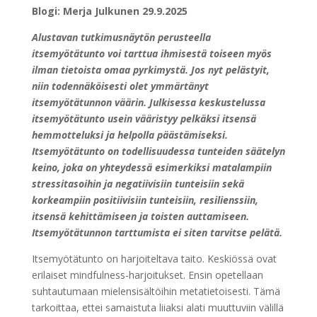
Blogi: Merja Julkunen 29.9.2025
Alustavan tutkimusnäytön perusteella
itsemyötätunto voi tarttua ihmisestä toiseen myös
ilman tietoista omaa pyrkimystä. Jos nyt pelästyit,
niin todennäköisesti olet ymmärtänyt
itsemyötätunnon väärin. Julkisessa keskustelussa
itsemyötätunto usein vääristyy pelkäksi itsensä
hemmotteluksi ja helpolla päästämiseksi.
Itsemyötätunto on todellisuudessa tunteiden säätelyn
keino, joka on yhteydessä esimerkiksi matalampiin
stressitasoihin ja negatiivisiin tunteisiin sekä
korkeampiin positiivisiin tunteisiin, resilienssiin,
itsensä kehittämiseen ja toisten auttamiseen.
Itsemyötätunnon tarttumista ei siten tarvitse pelätä.
Itsemyötätunto on harjoiteltava taito. Keskiössä ovat
erilaiset mindfulness-harjoitukset. Ensin opetellaan
suhtautumaan mielensisältöihin metatietoisesti. Tämä
tarkoittaa, ettei samaistuta liiaksi alati muuttuviin välillä