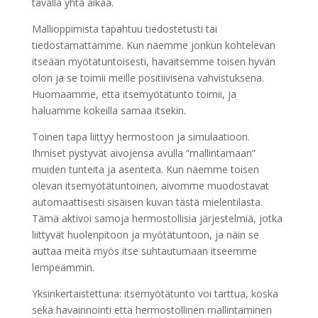
tavalla yhtä aikaa.
Mallioppimista tapahtuu tiedostetusti tai
tiedostamattamme. Kun näemme jonkun kohtelevan
itseään myötätuntoisesti, havaitsemme toisen hyvän
olon ja se toimii meille positiivisena vahvistuksena.
Huomaamme, että itsemyötätunto toimii, ja
haluamme kokeilla samaa itsekin.
Toinen tapa liittyy hermostoon ja simulaatioon.
Ihmiset pystyvät aivojensa avulla “mallintamaan”
muiden tunteita ja asenteita. Kun näemme toisen
olevan itsemyötätuntoinen, aivomme muodostavat
automaattisesti sisäisen kuvan tästä mielentilasta.
Tämä aktivoi samoja hermostollisia järjestelmiä, jotka
liittyvät huolenpitoon ja myötätuntoon, ja näin se
auttaa meitä myös itse suhtautumaan itseemme
lempeämmin.
Yksinkertaistettuna: itsemyötätunto voi tarttua, koska
sekä havainnointi että hermostollinen mallintaminen