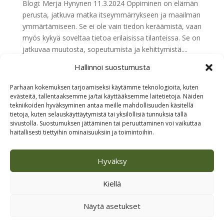
Blogi: Merja Hynynen 11.3.2024 Oppiminen on elämän
perusta, jatkuva matka itseymmärrykseen ja maailman
ymmärtämiseen. Se ei ole vain tiedon keräämistä, vaan
myös kykyä soveltaa tietoa erilaisissa tilanteissa. Se on
jatkuvaa muutosta, sopeutumista ja kehittymistä....
Hallinnoi suostumusta
« Vanhemmat merkinnät
Parhaan kokemuksen tarjoamiseksi käytämme teknologioita, kuten
evästeitä, tallentaaksemme ja/tai käyttääksemme laitetietoja. Näiden
Etsi
tekniikoiden hyväksyminen antaa meille mahdollisuuden käsitellä
tietoja, kuten selauskäyttäytymistä tai yksilöllisiä tunnuksia tällä
sivustolla. Suostumuksen jättäminen tai peruuttaminen voi vaikuttaa
Viimeisimmät artikkelit
haitallisesti tiettyihin ominaisuuksiin ja toimintoihin.
Kaakkurin viisautta
Hyväksy
Loma alkoi – aivot saapuivat viiveellä
Kesällä aurinko paistoi aina
Kiellä
Arjen teot ovat elävää työelämää
Näytä asetukset
Näe hyvä ja löydä oma Ikigai