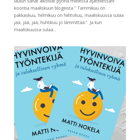
laulun sanat alkoivat pyöriä mielessä ajatellessani
koontia maaliskuun blogeista ” Tammikuu on
pakkaskuu, helmikuu on hiihtokuu, maaliskuussa sulaa
jää, jää, jää, huhtikuu jo lämmittää.” Ja kun
maaliskuussa sulaa...