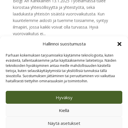
Blogi: Ari Kärkkäinen 13.1.2025 Työelämässä tulee
korostaa yhteisöllisyyttä ja yhteistyötä, sekä
laadukasta yhteisön sisäistä vuorovaikutusta. Kun
kuuntelemme aidosti ja tuemme toisiamme, syntyy
ilmapiiri, jossa kaikki voivat olla turvassa. Hyvä
vuorovaikutus ei...
Hallinnoi suostumusta
« Vanhemmat merkinnät
Parhaan kokemuksen tarjoamiseksi käytämme teknologioita, kuten
evästeitä, tallentaaksemme ja/tai käyttääksemme laitetietoja. Näiden
Etsi
tekniikoiden hyväksyminen antaa meille mahdollisuuden käsitellä
tietoja, kuten selauskäyttäytymistä tai yksilöllisiä tunnuksia tällä
sivustolla. Suostumuksen jättäminen tai peruuttaminen voi vaikuttaa
Viimeisimmät artikkelit
haitallisesti tiettyihin ominaisuuksiin ja toimintoihin.
Kaakkurin viisautta
Hyväksy
Loma alkoi – aivot saapuivat viiveellä
Kesällä aurinko paistoi aina
Kiellä
Arjen teot ovat elävää työelämää
Näytä asetukset
Näe hyvä ja löydä oma Ikigai