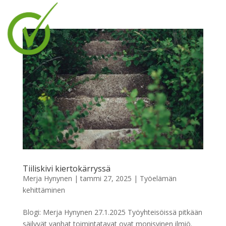
Tiiliskivi kiertokärryssä
Merja Hynynen
|
tammi 27, 2025
|
Työelämän
kehittäminen
Blogi: Merja Hynynen 27.1.2025 Työyhteisöissä pitkään
säilyvät vanhat toimintatavat ovat monisyinen ilmiö.