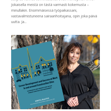
Jokaisella meistä on tästä varmasti kokemusta –
minullakin. Ensimmäisessä työpaikassani,
vastavalmistuneena sairaanhoitajana, opin joka päivä
uutta. Ja...