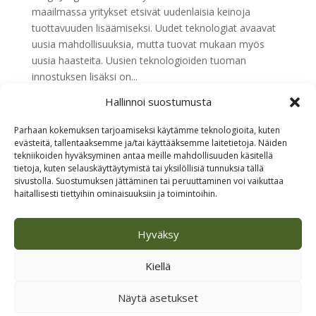
maailmassa yritykset etsivät uudenlaisia keinoja
tuottavuuden lisäämiseksi. Uudet teknologiat avaavat
uusia mahdollisuuksia, mutta tuovat mukaan myös
uusia haasteita. Uusien teknologioiden tuoman
innostuksen lisäksi on...
Hallinnoi suostumusta
« Vanhemmat merkinnät
Parhaan kokemuksen tarjoamiseksi käytämme teknologioita, kuten
evästeitä, tallentaaksemme ja/tai käyttääksemme laitetietoja. Näiden
Etsi
tekniikoiden hyväksyminen antaa meille mahdollisuuden käsitellä
tietoja, kuten selauskäyttäytymistä tai yksilöllisiä tunnuksia tällä
sivustolla. Suostumuksen jättäminen tai peruuttaminen voi vaikuttaa
Viimeisimmät artikkelit
haitallisesti tiettyihin ominaisuuksiin ja toimintoihin.
Kaakkurin viisautta
Hyväksy
Loma alkoi – aivot saapuivat viiveellä
Kesällä aurinko paistoi aina
Kiellä
Arjen teot ovat elävää työelämää
Näytä asetukset
Näe hyvä ja löydä oma Ikigai