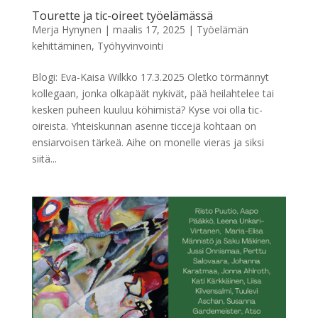
Tourette ja tic-oireet työelämässä
Merja Hynynen
|
maalis 17, 2025
|
Työelämän
kehittäminen
,
Työhyvinvointi
Blogi: Eva-Kaisa Wilkko 17.3.2025 Oletko törmännyt
kollegaan, jonka olkapäät nykivät, pää heilahtelee tai
kesken puheen kuuluu köhimistä? Kyse voi olla tic-
oireista. Yhteiskunnan asenne ticcejä kohtaan on
ensiarvoisen tärkeä. Aihe on monelle vieras ja siksi
siitä...