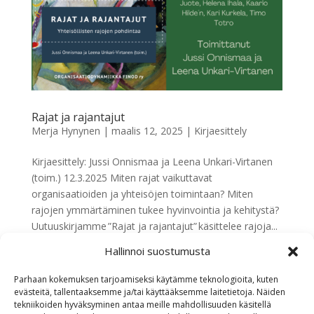
Rajat ja rajantajut
Merja Hynynen
|
maalis 12, 2025
|
Kirjaesittely
Kirjaesittely: Jussi Onnismaa ja Leena Unkari-Virtanen
(toim.) 12.3.2025 Miten rajat vaikuttavat
organisaatioiden ja yhteisöjen toimintaan? Miten
rajojen ymmärtäminen tukee hyvinvointia ja kehitystä?
Uutuuskirjamme ”Rajat ja rajantajut” käsittelee rajoja...
Hallinnoi suostumusta
« Vanhemmat merkinnät
Parhaan kokemuksen tarjoamiseksi käytämme teknologioita, kuten
evästeitä, tallentaaksemme ja/tai käyttääksemme laitetietoja. Näiden
Etsi
tekniikoiden hyväksyminen antaa meille mahdollisuuden käsitellä