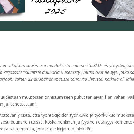
ä on vika, kun suurin osa muutoksista epäonnistuu? Usein yritysten joh
n kirjassani ”Kuuntele duunaria & menesty”, mitkä ovat ne syyt, jotka 
n kirjaani varten 22 duunariammatissa toimivaa ihmistä. Kaikilla oli lä
 osuudestaan muutosten onnistumiseen puhutaan aivan liian vähän, vaikk
än ja ”tehostetaan”.
itettavan yleistä, että työntekijöiden työnkuvia ja työnkulkua muoka
isesti duunarien töissä, koska henkinen ja fyysinen etäisyys komentoke
heita tai toimintaa, jota ei ole kirjattu mihinkään.