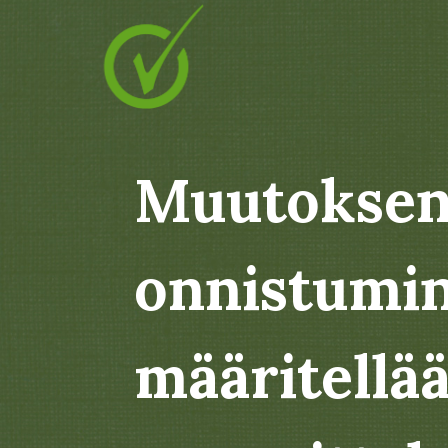
Muutokse
onnistumi
määritellä