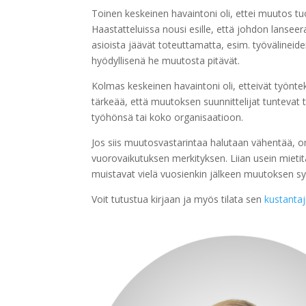
Toinen keskeinen havaintoni oli, ettei muutos tu
Haastatteluissa nousi esille, että johdon lanse
asioista jäävät toteuttamatta, esim. työvälineide
hyödyllisenä he muutosta pitävät.
Kolmas keskeinen havaintoni oli, etteivät työnt
tärkeää, että muutoksen suunnittelijat tuntevat
työhönsä tai koko organisaatioon.
Jos siis muutosvastarintaa halutaan vähentää, on
vuorovaikutuksen merkityksen. Liian usein mietit
muistavat vielä vuosienkin jälkeen muutoksen syit
Voit tutustua kirjaan ja myös tilata sen
kustanta