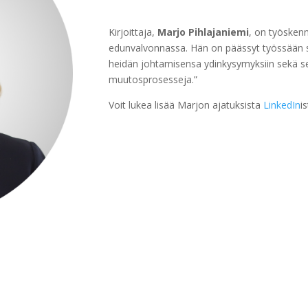
Kirjoittaja,
Marjo Pihlajaniemi
, on työskenn
edunvalvonnassa. Hän on päässyt työssään s
heidän johtamisensa ydinkysymyksiin sekä seu
muutosprosesseja.”
Voit lukea lisää Marjon ajatuksista
LinkedIn
is