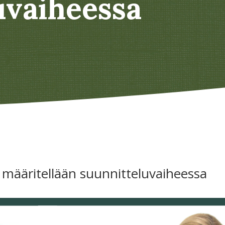
uvaiheessa
ääritellään suunnitteluvaiheessa