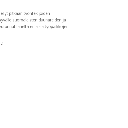
ellyt pitkään työntekijöiden
yvälle suomalaisten duunareiden ja
rannut läheltä erilaisia työpaikkojen
tä.