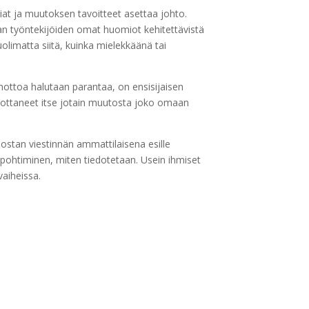
iat ja muutoksen tavoitteet asettaa johto.
aan työntekijöiden omat huomiot kehitettävistä
uolimatta siitä, kuinka mielekkäänä tai
nottoa halutaan parantaa, on ensisijaisen
hdottaneet itse jotain muutosta joko omaan
nostan viestinnän ammattilaisena esille
n pohtiminen, miten tiedotetaan. Usein ihmiset
vaiheissa.