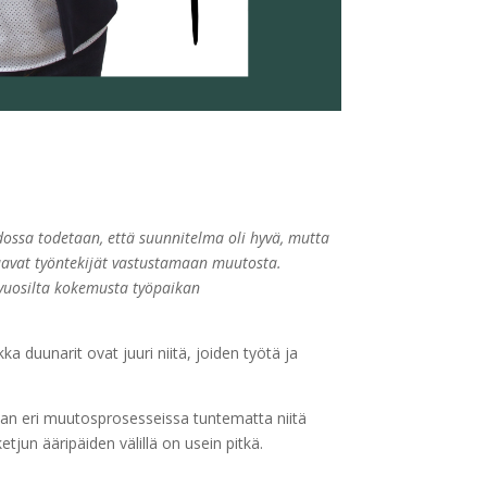
dossa todetaan, että suunnitelma oli hyvä, mutta
saavat työntekijät vastustamaan muutosta.
hivuosilta kokemusta työpaikan
a duunarit ovat juuri niitä, joiden työtä ja
taan eri muutosprosesseissa tuntematta niitä
tjun ääripäiden välillä on usein pitkä.