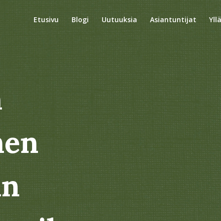
Etusivu
Blogi
Uutuuksia
Asiantuntijat
Yll
n
nen
än