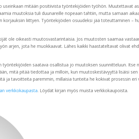
o useinkaan mitään positiivista työntekijöiden työhön. Muutettavat as
eraamia muutoksia tuli duunareille nopeaan tahtiin, mutta samaan aik
n korjauksiin liittyen. Työntekijöiden osuudeksi jää toteuttaminen – h
ekijät ole oikeasti muutosvastarintaisia. Jos muutosten saamaa vastaa
 työn arjen, jota he muokkaavat. Lähes kaikki haastateltavat olivat e
 työntekijöiden saatava osallistua jo muutoksen suunnitteluun. Itse 
ään, mitä pitää tiedottaa ja milloin, kun muutoskestävyyttä lisäisi se
ä ja tavoitteita paremmin, millaisia tunteita he kokivat prosessin eri 
jan verkkokaupasta
. Löydät kirjan myös muista verkkokaupoista.