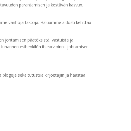
ttavuuden parantamisen ja kestävän kasvun.
mme vanhoja faktoja. Haluamme aidosti kehittää
ten johtamisen päätöksistä, vastuista ja
 tuhannen esihenkilön itsearvioinnit johtamisen
a blogeja sekä tutustua kirjoittajiin ja haastaa