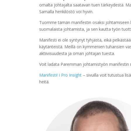
omalta johtajalta saatavan tuen tärkeydestä. 
Samalla henkilöstö voi hyvin.
Tuomme tämän manifestin osaksi johtamiseen li
suomalaista johtamista, ja sen kautta työn tuott
Manifesti ei ole syntynyt tyhjästä, eikä pelkästä
käytänteistä. Meillä on kymmenien tuhansien vas
aktiivisuudesta ja oman johtajan tuesta.
Voit ladata Paremman johtamistyön manifestin
Manifesti! I Pro Insight
– sivuilla voit tutustua li
heitä.