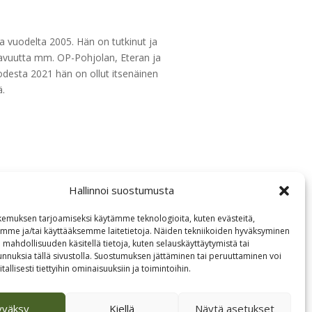
a vuodelta 2005. Hän on tutkinut ja
tavuutta mm. OP-Pohjolan, Eteran ja
desta 2021 hän on ollut itsenäinen
ä.
Hallinnoi suostumusta
emuksen tarjoamiseksi käytämme teknologioita, kuten evästeitä,
emme ja/tai käyttääksemme laitetietoja. Näiden tekniikoiden hyväksyminen
 mahdollisuuden käsitellä tietoja, kuten selauskäyttäytymistä tai
 tunnuksia tällä sivustolla. Suostumuksen jättäminen tai peruuttaminen voi
tallisesti tiettyihin ominaisuuksiin ja toimintoihin.
yväksy
Kiellä
Näytä asetukset