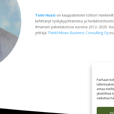
Tomi Hussi
on kauppatieteen tohtori Hankenilt
kehittänyt työkykyjohtamista ja henkilöstötuot
Ilmarisen palveluksessa vuosina 2012–2020. Vuo
yrittäjä
ThinkFellows Business Consulting Oy
:ss
Parhaan kok
tallentaaks
antaa meille
yksilöllisiä
vaikuttaa hai
H