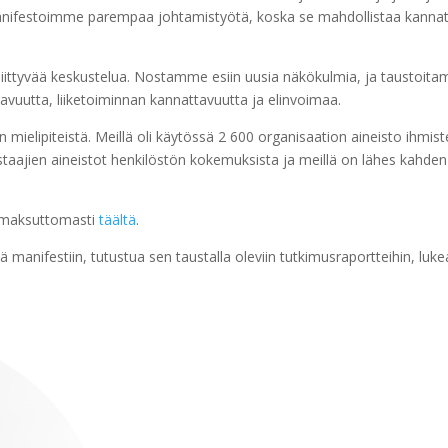
Manifestoimme parempaa johtamistyötä, koska se mahdollistaa kanna
ittyvää keskustelua. Nostamme esiin uusia näkökulmia, ja taustoita
avuutta, liiketoiminnan kannattavuutta ja elinvoimaa.
än mielipiteistä. Meillä oli käytössä 2 600 organisaation aineisto ihmis
taajien aineistot henkilöstön kokemuksista ja meillä on lähes kahden
 maksuttomasti
täältä
.
sää manifestiin, tutustua sen taustalla oleviin tutkimusraportteihin, luke