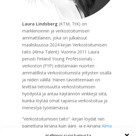
Laura Lindsberg
(KTM, TtK) on
markkinoinnin ja verkostoitumisen
ammattilainen, joka on julkaissut
maaliskuussa 2024 kirjan Verkostoitumisen
taito (Alma Talent). Vuonna 2011 Laura
perusti Finland Young Professionals -
verkoston (FYP) edistämään nuorten
ammatillista verkostoitumista yritysten sisällä
ja niiden välillä. Hänen tavoitteenaan on
levittää tietoisuutta verkostoitumisen
hyödyistä ja antaa käytännön vinkkejä siitä,
kuinka löytää omat tapansa verkostoitua ja
menestyä työelämässä.
”Verkostoitumisen taito” -kirjan löydät niin
painettuna kirjana kuin ääni- ja e-kirjana
Alma
Talentin verkkokaupasta
. Lauran kanssa voi
Hallinnoi suostumusta