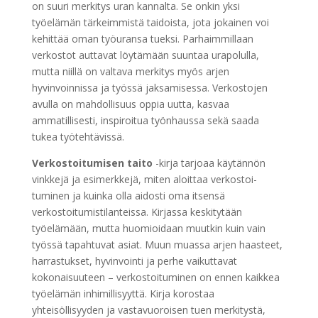
on suuri merkitys uran kannalta. Se onkin yksi
työelämän tärkeimmistä taidoista, jota jokainen voi
kehittää oman työuransa tueksi. Parhaimmillaan
verkostot auttavat löytämään suuntaa urapolulla,
mutta niillä on valtava merkitys myös arjen
hyvinvoinnissa ja työssä jaksamisessa. Verkostojen
avulla on mahdollisuus oppia uutta, kasvaa
ammatillisesti, inspiroitua työnhaussa sekä saada
tukea työtehtävissä.
Verkostoitumisen taito
-kirja tarjoaa käytännön
vinkkejä ja esimerkkejä, miten aloittaa verkostoi-
tuminen ja kuinka olla aidosti oma itsensä
verkostoitumistilanteissa. Kirjassa keskitytään
työelämään, mutta huomioidaan muutkin kuin vain
työssä tapahtuvat asiat. Muun muassa arjen haasteet,
harrastukset, hyvinvointi ja perhe vaikuttavat
kokonaisuuteen – verkostoituminen on ennen kaikkea
työelämän inhimillisyyttä. Kirja korostaa
yhteisöllisyyden ja vastavuoroisen tuen merkitystä,