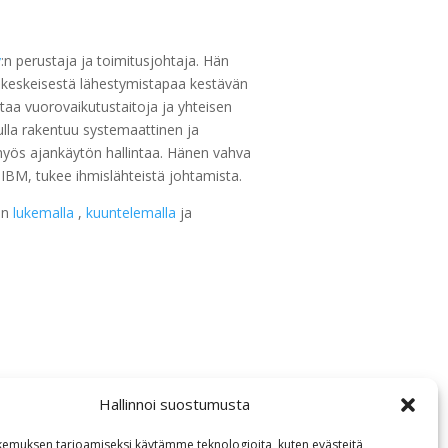
y
:n perustaja ja toimitusjohtaja. Hän
keskeisestä lähestymistapaa kestävän
taa vuorovaikutustaitoja ja yhteisen
lla rakentuu systemaattinen ja
myös ajankäytön hallintaa. Hänen vahva
a IBM, tukee ihmislähteistä johtamista.
iin
lukemalla
,
kuuntelemalla
ja
Hallinnoi suostumusta
emuksen tarjoamiseksi käytämme teknologioita, kuten evästeitä,