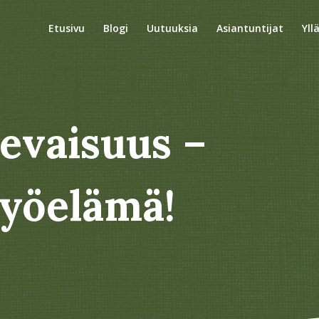
Etusivu
Blogi
Uutuuksia
Asiantuntijat
Yll
levaisuus –
työelämä!