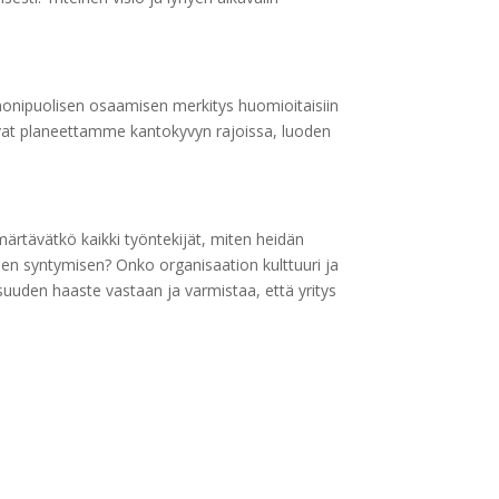
 monipuolisen osaamisen merkitys huomioitaisiin
mivat planeettamme kantokyvyn rajoissa, luoden
märtävätkö kaikki työntekijät, miten heidän
sen syntymisen? Onko organisaation kulttuuri ja
lisuuden haaste vastaan ja varmistaa, että yritys