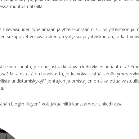
dessä muutosmatkalla.
us tulevaisuuden työelämään ja yhteiskuntaan olisi, jos yhteistyön ja
den sukupolvet voisivat rakentaa yrityksiä ja yhteiskuntaa, jotka toi
 yhteinen suunta, joka heijastaa kestävän kehityksen periaatteita? Ym
jessa? Mitä esteitä on tunnistettu, jotka voivat estää tämän ymmärryk
vallista uudistumiskykyä? Johtajien ja omistajien on aika ottaa vastuul
sa.
ähän blogiin liittyen? Voit jakaa niitä kanssamme LinkedInissä.