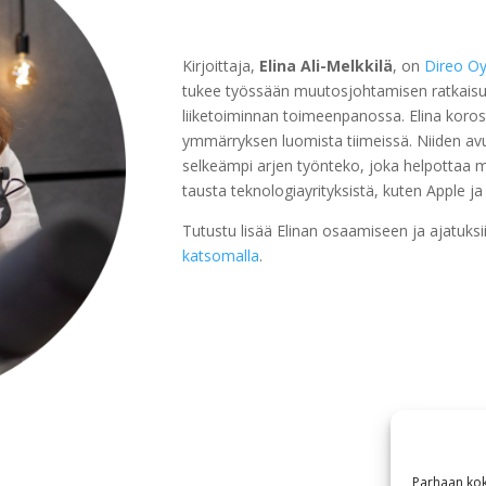
Kirjoittaja,
Elina Ali-Melkkilä
, on
Direo O
tukee työssään muutosjohtamisen ratkaisu
liiketoiminnan toimeenpanossa. Elina koros
ymmärryksen luomista tiimeissä. Niiden avu
selkeämpi arjen työnteko, joka helpottaa 
tausta teknologiayrityksistä, kuten Apple j
Tutustu lisää Elinan osaamiseen ja ajatuks
katsomalla
.
Parhaan kok