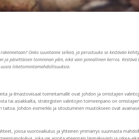
e rakennetaan? Onko suuntanne selkeä, ja perustuuko se kestävän kehity
an ja päivittäisen toiminnan ydin, eikä vain pinnallinen kerros. Kestävä 
 uusia liiketoimintamahdollisuuksia.
a ja ilmastoviisaat toimintamallit ovat johdon ja omistajien valintoja.
iosta tai asiakkailta, strategisten valintojen toimeenpano on omistaji
sen taitoa. Johdon esimerkki ja sitoutuminen muutokseen ovat avaina
teet, joissa vuorovaikutus ja yhteinen ymmärrys suunnasta mahdolli
eenpanokykyä, joka vie asioita eteenpäin läpinäkyvästi ja oikea-aikais