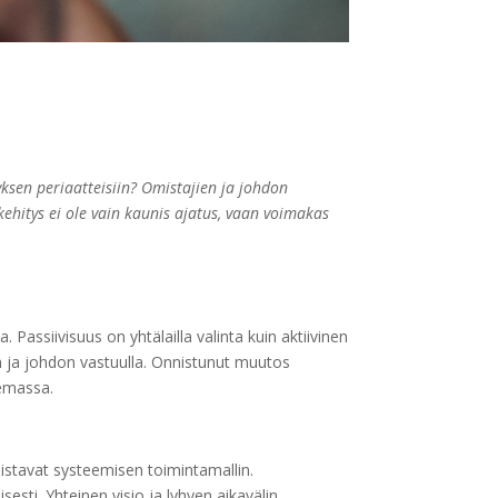
ksen periaatteisiin? Omistajien ja johdon
kehitys ei ole vain kaunis ajatus, vaan voimakas
 Passiivisuus on yhtälailla valinta kuin aktiivinen
en ja johdon vastuulla. Onnistunut muutos
semassa.
stavat systeemisen toimintamallin.
esti. Yhteinen visio ja lyhyen aikavälin