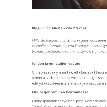
Blogi: Elina Ali-Melkkilä 2.9.2024
Millaista tulevaisuutta teidän organisaatiossann
vastuulla on varmistaa, että kestävyys on strategi
työkalu, joka haastaa vanhat tottumukset ja avaa
Johdon ja omistajien vastuu
On ratkaisevaa ymmärtää, että kestävä liiketoimint
toiminta. Vaikka tahtotila voi nousta organisaat
edellyttää systeemistä ajattelua ja poisoppimi
Muutosjohtaminen käytännössä
Muutosjohtamisen työssäni pyrin luomaan olosuh
Yhteistyössä tiimien kesken syntyy voimaa ja toim