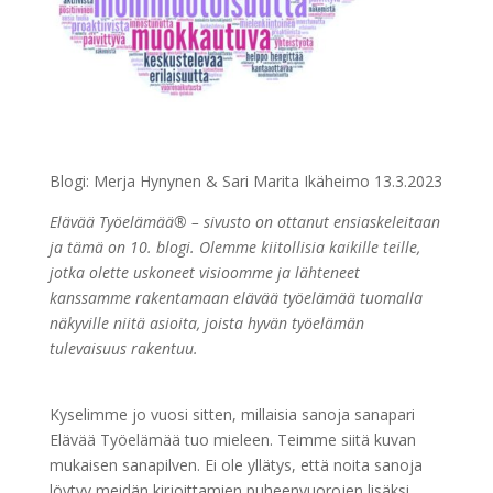
Blogi: Merja Hynynen & Sari Marita Ikäheimo 13.3.2023
Elävää Työelämää® – sivusto on ottanut ensiaskeleitaan
ja tämä on 10. blogi. Olemme kiitollisia kaikille teille,
jotka olette uskoneet visioomme ja lähteneet
kanssamme rakentamaan elävää työelämää tuomalla
näkyville niitä asioita, joista hyvän työelämän
tulevaisuus rakentuu.
Kyselimme jo vuosi sitten, millaisia sanoja sanapari
Elävää Työelämää tuo mieleen. Teimme siitä kuvan
mukaisen sanapilven. Ei ole yllätys, että noita sanoja
löytyy meidän kirjoittamien puheenvuorojen lisäksi