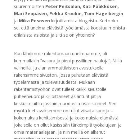
suurenmoisten
Peter Peitsalon
,
Kati Pääkkösen,
Mari Seppäsen, Pekka Krookin, Tom Hagelbergin
ja
Mika Pesosen
kirjoittamista blogeista. Kertooko
se, että unelma elävästä työelämästä koostuu monista
erilaisista asioista ja silti se on yhteinen?
Kun lähdimme rakentamaan unelmaamme, oli
kummallakin ”vasara ja pieni pussillinen nauloja”. Niillä
välineillä, ja alan ammattilaisten avustuksella
rakensimme sivuston, jossa puhutaan elävästä
työelämästä ja tulevaisuudesta. Mukaan
rakentamistyöhön ovat tulleet kaikki sivustolle
puheenvuoroja kirjoittaneet asiantuntijat ja
keskusteluihin jossain muodossa osallistuneet. Sen
myötä luettavaksemme on tullut viisaita sanoja –
kokemuksia kehittämisestä ja kokemuksia elämästä.
Jokaisella on ollut käsissään tärkeimpiä työkalujaan ja
omia materiaalejaan, ja niin meillä on alkanut