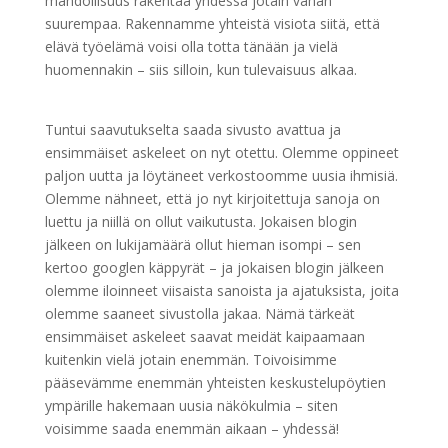
mahdollisuus rakentaa yhdessä jotain vähän
suurempaa. Rakennamme yhteistä visiota siitä, että
elävä työelämä voisi olla totta tänään ja vielä
huomennakin – siis silloin, kun tulevaisuus alkaa.
Tuntui saavutukselta saada sivusto avattua ja
ensimmäiset askeleet on nyt otettu. Olemme oppineet
paljon uutta ja löytäneet verkostoomme uusia ihmisiä.
Olemme nähneet, että jo nyt kirjoitettuja sanoja on
luettu ja niillä on ollut vaikutusta. Jokaisen blogin
jälkeen on lukijamäärä ollut hieman isompi – sen
kertoo googlen käppyrät – ja jokaisen blogin jälkeen
olemme iloinneet viisaista sanoista ja ajatuksista, joita
olemme saaneet sivustolla jakaa. Nämä tärkeät
ensimmäiset askeleet saavat meidät kaipaamaan
kuitenkin vielä jotain enemmän. Toivoisimme
pääsevämme enemmän yhteisten keskustelupöytien
ympärille hakemaan uusia näkökulmia – siten
voisimme saada enemmän aikaan – yhdessä!