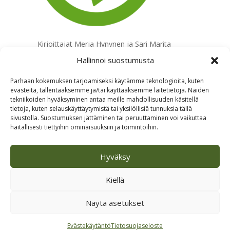
Kirjoittajat Merja Hynynen ja Sari Marita
Ikäheimo ovat sivuston ylläpitäjiä, myös
Hallinnoi suostumusta
fiksuja ja filmaattisia ja palautteidenkin
mukaan taitavia ammattilaisia. Heitä voit
Parhaan kokemuksen tarjoamiseksi käytämme teknologioita, kuten
evästeitä, tallentaaksemme ja/tai käyttääksemme laitetietoja. Näiden
lähestyä työelämän kehittämiseen liittyvissä
tekniikoiden hyväksyminen antaa meille mahdollisuuden käsitellä
asioissa tai kun oma ajattelusi kaipaa
tietoja, kuten selauskäyttäytymistä tai yksilöllisiä tunnuksia tällä
selkiyttämistä. Meidät löydät
SopuSointu
sivustolla. Suostumuksen jättäminen tai peruuttaminen voi vaikuttaa
Hyvinvointipalvelut
(Sari Marita) ja
haitallisesti tiettyihin ominaisuuksiin ja toimintoihin.
Työnohjauspalvelu Helmi
(Merja).
Hyväksy
Kiellä
Näytä asetukset
Evästekäytäntö
Tietosuojaseloste