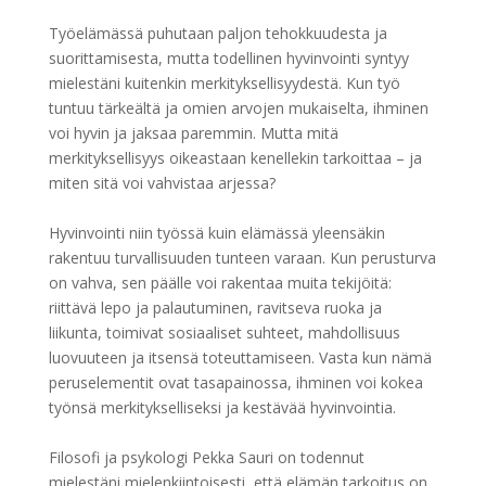
Työelämässä puhutaan paljon tehokkuudesta ja
suorittamisesta, mutta todellinen hyvinvointi syntyy
mielestäni kuitenkin merkityksellisyydestä. Kun työ
tuntuu tärkeältä ja omien arvojen mukaiselta, ihminen
voi hyvin ja jaksaa paremmin. Mutta mitä
merkityksellisyys oikeastaan kenellekin tarkoittaa – ja
miten sitä voi vahvistaa arjessa?
Hyvinvointi niin työssä kuin elämässä yleensäkin
rakentuu turvallisuuden tunteen varaan. Kun perusturva
on vahva, sen päälle voi rakentaa muita tekijöitä:
riittävä lepo ja palautuminen, ravitseva ruoka ja
liikunta, toimivat sosiaaliset suhteet, mahdollisuus
luovuuteen ja itsensä toteuttamiseen. Vasta kun nämä
peruselementit ovat tasapainossa, ihminen voi kokea
työnsä merkitykselliseksi ja kestävää hyvinvointia.
Filosofi ja psykologi Pekka Sauri on todennut
mielestäni mielenkiintoisesti, että elämän tarkoitus on