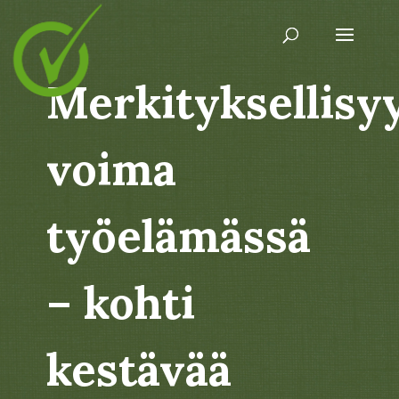
Merkityksellisy
voima
työelämässä
– kohti
kestävää