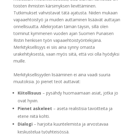
toisten ihmisten kärsimyksen lievittäminen.
Tutkimukset vahvistavat tätä ajatusta. Niiden mukaan
vapaaehtoistyö ja muiden auttaminen lisäävät auttajan
onnellisuutta. Allekirjoitan tämän täysin, sillä olen
toiminut kymmenen vuoden ajan Suomen Punaisen
Ristin henkisen työn vapaaehtoistyöntekijänä.
Merkityksellisyys ei siis aina synny omasta
urakehityksestä, vaan myös siitä, että voi olla hyödyksi
muille.
Merkityksellisyyden lisääminen ei aina vaadi suuria
muutoksia. Jo pienet teot auttavat:
Kiitollisuus
– pysähdy huomaamaan asiat, jotka jo
ovat hyvin.
Pienet askeleet
– aseta realistisia tavoitteita ja
etene niitä kohti.
Dialogi
– harjoita kuuntelemista ja arvostavaa
keskustelua työyhteisössä.